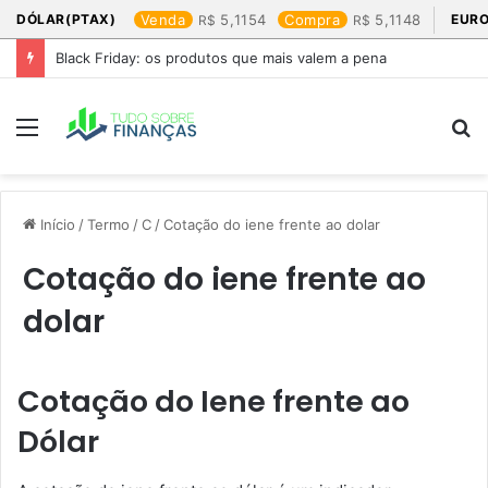
DÓLAR(PTAX)
Venda
5,1154
Compra
5,1148
EURO
Black Friday: os produtos que mais valem a pena
Menu
P
p
Início
/
Termo
/
C
/
Cotação do iene frente ao dolar​
Cotação do iene frente ao
dolar​
Cotação do Iene frente ao
Dólar