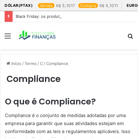
DÓLAR(PTAX)
Venda
5,1017
Compra
5,1011
EURO
Black Friday: os produtos que mais valem a pena
Menu
P
p
Início
/
Termo
/
C
/
Compliance
Compliance
O que é Compliance?
Compliance é o conjunto de medidas adotadas por uma
empresa para garantir que suas atividades estejam em
conformidade com as leis e regulamentos aplicáveis. Isso