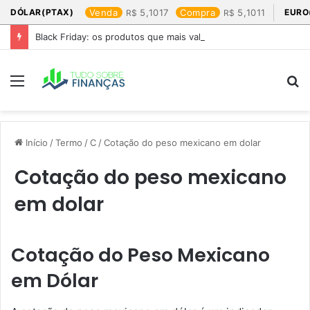
DÓLAR(PTAX)
Venda
5,1017
Compra
5,1011
EURO
Black Friday: os produtos que mais valem a pena
Menu
P
p
Início
/
Termo
/
C
/
Cotação do peso mexicano em dolar​
Cotação do peso mexicano
em dolar​
Cotação do Peso Mexicano
em Dólar