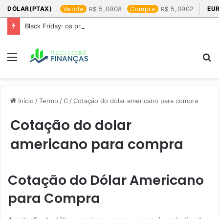
DÓLAR(PTAX)
Venda
5,0908
Compra
5,0902
EU
Black Friday: os produtos que mais valem a pena
Menu
P
p
Início
/
Termo
/
C
/
Cotação do dolar americano para compra​
Cotação do dolar
americano para compra​
Cotação do Dólar Americano
para Compra