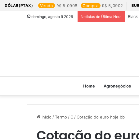
DÓLAR(PTAX)
Venda
5,0908
Compra
5,0902
EU
Black
domingo, agosto 9 2026
Notícias de Última Hora
Home
Agronegócios
Início
/
Termo
/
C
/
Cotação do euro hoje bb​
Cotação do euro