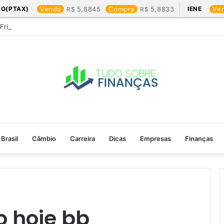
RO(PTAX)
Venda
5,8845
Compra
5,8833
IENE
Ve
 Friday: os produtos que mais valem a pena
Brasil
Câmbio
Carreira
Dicas
Empresas
Finanças
 hoje bb​