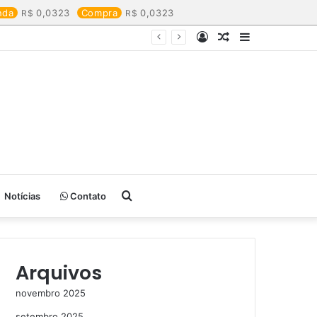
nda
0,0323
Compra
0,0323
Entrar
Artigo
Barra
aleatório
Lateral
Procurar
Notícias
Contato
por
Arquivos
novembro 2025
setembro 2025