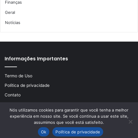
Finanças
Geral
Notícias
Informações Importantes
Termo de Uso
Política de privacidade
Contato
Nós utilizamos cookies para garantir que você tenha a melhor
experiência em nosso site. Se você continua a usar este site,
© Copyright 2026, Todos os direitos reservados | Desenvolvido
assumimos que você está satisfeito.
por
LA Comunicações
Ok
Política de privacidade