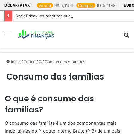
DÓLAR(PTAX)
Venda
5,1154
Compra
5,1148
EURO
Black Friday: os produtos que mais valem a pena
Menu
P
p
Início
/
Termo
/
C
/
Consumo das famílias
Consumo das famílias
O que é consumo das
famílias?
O consumo das famílias é um dos componentes mais
importantes do Produto Interno Bruto (PIB) de um país.