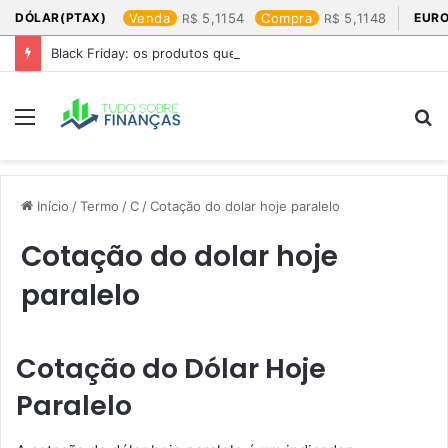
DÓLAR(PTAX)
Venda
5,1154
Compra
5,1148
EURO
Black Friday: os produtos que mais valem a pena
Menu
P
p
Início
/
Termo
/
C
/
Cotação do dolar hoje paralelo​
Cotação do dolar hoje
paralelo​
Cotação do Dólar Hoje
Paralelo