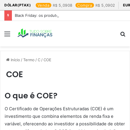
DÓLAR(PTAX)
Venda
5,0908
Compra
5,0902
EU
Black Friday: os produtos que mais valem a pena
Menu
P
p
Início
/
Termo
/
C
/
COE
COE
O que é COE?
O Certificado de Operações Estruturadas (COE) é um
investimento que combina elementos de renda fixa e
variável, oferecendo ao investidor a possibilidade de obter