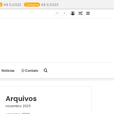
a
0,0322
Compra
0,0322
Entrar
Artigo
Barra
aleatório
Lateral
Procurar
Notícias
Contato
por
Arquivos
novembro 2025