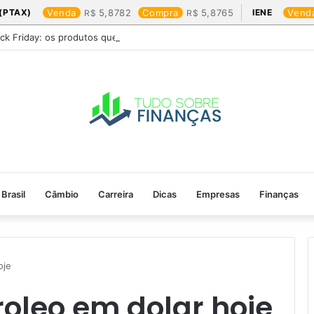
(PTAX)
Venda
5,8782
Compra
5,8765
IENE
Vend
ack Friday: os produtos que mais valem a pena
Brasil
Câmbio
Carreira
Dicas
Empresas
Finanças
je​
oleo em dolar hoje​