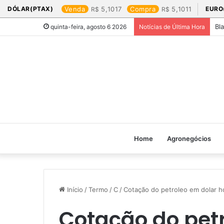
DÓLAR(PTAX)
Venda
5,1017
Compra
5,1011
EURO
Bl
quinta-feira, agosto 6 2026
Notícias de Última Hora
Home
Agronegócios
Início
/
Termo
/
C
/
Cotação do petroleo em dolar ho
Cotação do petr