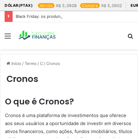
DÓLAR(PTAX)
Venda
5,0908
Compra
5,0902
EU
Black Friday: os produtos que mais valem a pena
Menu
P
p
Início
/
Termo
/
C
/
Cronos
Cronos
O que é Cronos?
Cronos é uma plataforma de investimentos que oferece
aos seus usuários a oportunidade de investir em diversos
ativos financeiros, como ações, fundos imobiliários, títulos