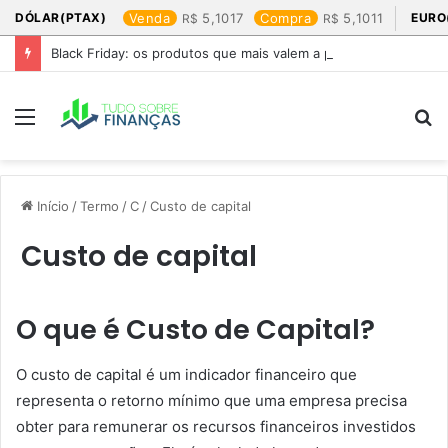
DÓLAR(PTAX)
Venda
5,1017
Compra
5,1011
EURO
Black Friday: os produtos que mais valem a pena
Menu
P
p
Início
/
Termo
/
C
/
Custo de capital
Custo de capital
O que é Custo de Capital?
O custo de capital é um indicador financeiro que
representa o retorno mínimo que uma empresa precisa
obter para remunerar os recursos financeiros investidos