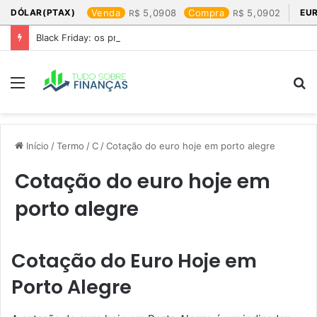
DÓLAR(PTAX)
Venda
5,0908
Compra
5,0902
EU
Black Friday: os produtos que mais valem a pena
Menu
P
p
Início
/
Termo
/
C
/
Cotação do euro hoje em porto alegre​
Cotação do euro hoje em
porto alegre​
Cotação do Euro Hoje em
Porto Alegre