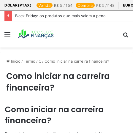
DÓLAR(PTAX)
Venda
5,1154
Compra
5,1148
EURO
Black Friday: os produtos que mais valem a pena
Menu
P
p
Início
/
Termo
/
C
/
Como iniciar na carreira financeira?
Como iniciar na carreira
financeira?
Como iniciar na carreira
financeira?