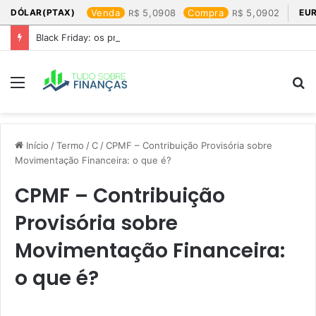
DÓLAR(PTAX)
Venda
5,0908
Compra
5,0902
EU
Black Friday: os produtos que mais valem a pena
Menu
P
p
Início
/
Termo
/
C
/
CPMF – Contribuição Provisória sobre
Movimentação Financeira: o que é?
CPMF – Contribuição
Provisória sobre
Movimentação Financeira:
o que é?