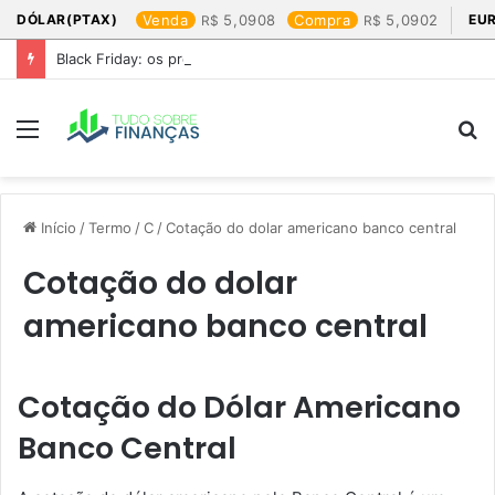
DÓLAR(PTAX)
Venda
5,0908
Compra
5,0902
EU
Black Friday: os produtos que mais valem a pena
Menu
P
p
Início
/
Termo
/
C
/
Cotação do dolar americano banco central​
Cotação do dolar
americano banco central​
Cotação do Dólar Americano
Banco Central