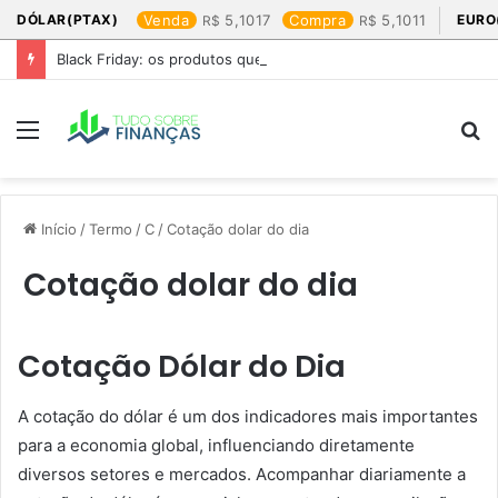
DÓLAR(PTAX)
Venda
5,1017
Compra
5,1011
EURO
Black Friday: os produtos que mais valem a pena
Menu
P
p
Início
/
Termo
/
C
/
Cotação dolar do dia​
Cotação dolar do dia​
Cotação Dólar do Dia
A cotação do dólar é um dos indicadores mais importantes
para a economia global, influenciando diretamente
diversos setores e mercados. Acompanhar diariamente a