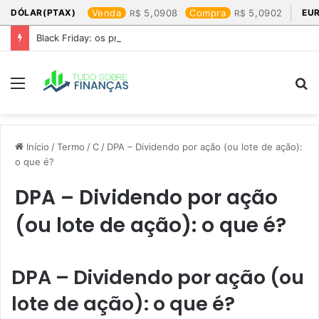
DÓLAR(PTAX)
Venda
5,0908
Compra
5,0902
EU
Black Friday: os produtos que mais valem a pena
Menu
P
p
Início
/
Termo
/
C
/
DPA – Dividendo por ação (ou lote de ação):
o que é?
DPA – Dividendo por ação
(ou lote de ação): o que é?
DPA – Dividendo por ação (ou
lote de ação): o que é?