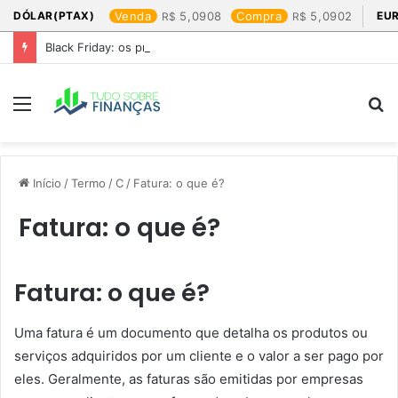
DÓLAR(PTAX)
Venda
5,0908
Compra
5,0902
EU
Black Friday: os produtos que mais valem a pena
Menu
P
p
Início
/
Termo
/
C
/
Fatura: o que é?
Fatura: o que é?
Fatura: o que é?
Uma fatura é um documento que detalha os produtos ou
serviços adquiridos por um cliente e o valor a ser pago por
eles. Geralmente, as faturas são emitidas por empresas