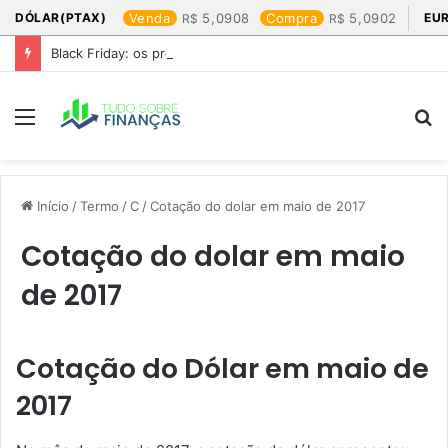
DÓLAR(PTAX)
Venda
5,0908
Compra
5,0902
EU
Black Friday: os produtos que mais valem a pena
Menu
P
p
Início
/
Termo
/
C
/
Cotação do dolar em maio de 2017​
Cotação do dolar em maio
de 2017​
Cotação do Dólar em maio de
2017