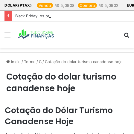
DÓLAR(PTAX)
Venda
5,0908
Compra
5,0902
EU
Black Friday: os produtos que mais valem a pena
Menu
P
p
Início
/
Termo
/
C
/
Cotação do dolar turismo canadense hoje​
Cotação do dolar turismo
canadense hoje​
Cotação do Dólar Turismo
Canadense Hoje