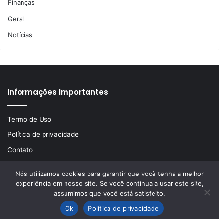
Finanças
Geral
Notícias
Informações Importantes
Termo de Uso
Política de privacidade
Contato
Nós utilizamos cookies para garantir que você tenha a melhor
experiência em nosso site. Se você continua a usar este site,
© Copyright 2026, Todos os direitos reservados | Desenvolvido
assumimos que você está satisfeito.
por
LA Comunicações
Ok
Política de privacidade