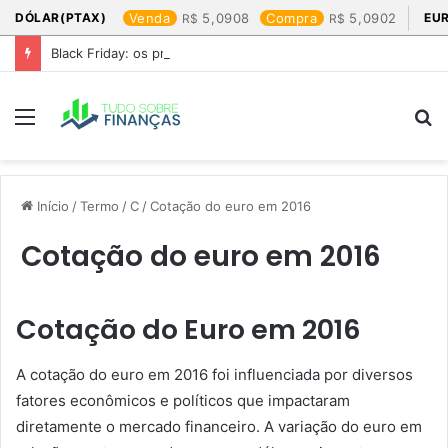
DÓLAR(PTAX)
Venda
5,0908
Compra
5,0902
EU
Black Friday: os produtos que mais valem a pena
Menu
P
p
Início
/
Termo
/
C
/
Cotação do euro em 2016​
Cotação do euro em 2016​
Cotação do Euro em 2016
A cotação do euro em 2016 foi influenciada por diversos
fatores econômicos e políticos que impactaram
diretamente o mercado financeiro. A variação do euro em