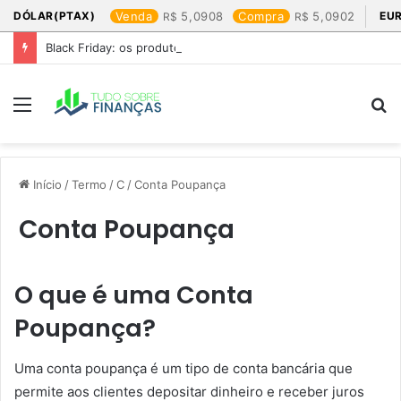
DÓLAR(PTAX)
Venda
5,0908
Compra
5,0902
EU
Black Friday: os produtos que mais valem a pena
Menu
P
p
Início
/
Termo
/
C
/
Conta Poupança
Conta Poupança
O que é uma Conta
Poupança?
Uma conta poupança é um tipo de conta bancária que
permite aos clientes depositar dinheiro e receber juros