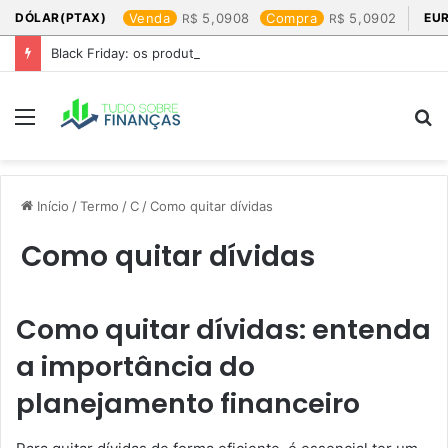
DÓLAR(PTAX)
Venda
5,0908
Compra
5,0902
EU
Black Friday: os produtos que mais valem a pena
Menu
P
p
Início
/
Termo
/
C
/
Como quitar dívidas
Como quitar dívidas
Como quitar dívidas: entenda
a importância do
planejamento financeiro