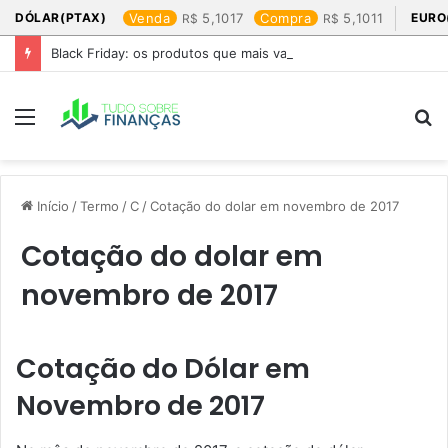
DÓLAR(PTAX)
Venda
5,1017
Compra
5,1011
EURO
Black Friday: os produtos que mais valem a pena
Menu
P
p
Início
/
Termo
/
C
/
Cotação do dolar em novembro de 2017​
Cotação do dolar em
novembro de 2017​
Cotação do Dólar em
Novembro de 2017