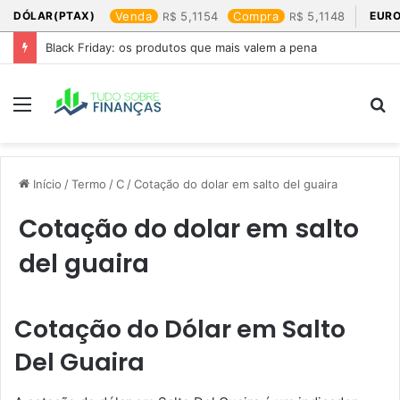
DÓLAR(PTAX)
Venda
5,1154
Compra
5,1148
EURO
Black Friday: os produtos que mais valem a pena
Menu
P
p
Início
/
Termo
/
C
/
Cotação do dolar em salto del guaira​
Cotação do dolar em salto
del guaira​
Cotação do Dólar em Salto
Del Guaira