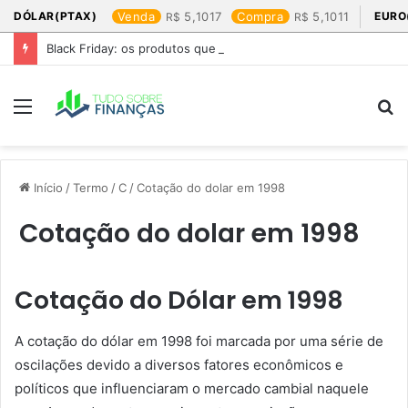
DÓLAR(PTAX)
Venda
5,1017
Compra
5,1011
EURO
Black Friday: os produtos que mais valem a pena
Menu
P
p
Início
/
Termo
/
C
/
Cotação do dolar em 1998​
Cotação do dolar em 1998​
Cotação do Dólar em 1998
A cotação do dólar em 1998 foi marcada por uma série de
oscilações devido a diversos fatores econômicos e
políticos que influenciaram o mercado cambial naquele