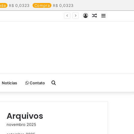
nda
0,0323
Compra
0,0323
Entrar
Artigo
Barra
aleatório
Lateral
Procurar
Notícias
Contato
por
Arquivos
novembro 2025