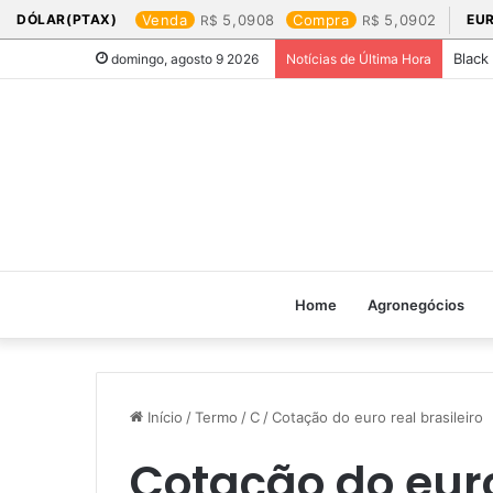
DÓLAR(PTAX)
Venda
5,0908
Compra
5,0902
EU
Black
domingo, agosto 9 2026
Notícias de Última Hora
Home
Agronegócios
Início
/
Termo
/
C
/
Cotação do euro real brasileiro​
Cotação do euro 