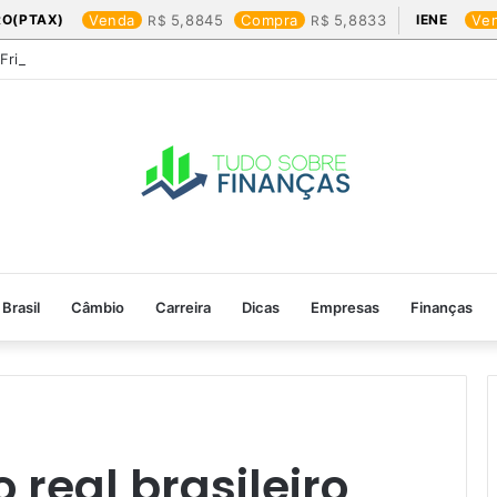
RO(PTAX)
Venda
5,8845
Compra
5,8833
IENE
Ve
 Friday: os produtos que mais valem a pena
Brasil
Câmbio
Carreira
Dicas
Empresas
Finanças
real brasileiro​