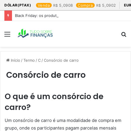
DÓLAR(PTAX)
Venda
5,0908
Compra
5,0902
EU
Black Friday: os produtos que mais valem a pena
Menu
P
p
Início
/
Termo
/
C
/
Consórcio de carro
Consórcio de carro
O que é um consórcio de
carro?
Um consórcio de carro é uma modalidade de compra em
grupo, onde os participantes pagam parcelas mensais