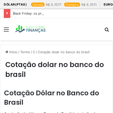
DÓLAR(PTAX)
Venda
5,1017
Compra
5,1011
EURO
Black Friday: os produtos que mais valem a pena
Menu
P
p
Início
/
Termo
/
C
/
Cotação dolar no banco do brasil​
Cotação dolar no banco do
brasil​
Cotação Dólar no Banco do
Brasil