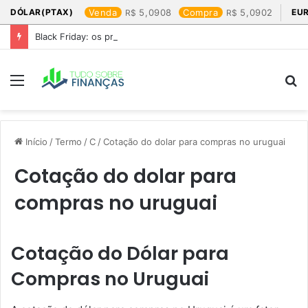
DÓLAR(PTAX)
Venda
5,0908
Compra
5,0902
EU
Black Friday: os produtos que mais valem a pena
Menu
P
p
Início
/
Termo
/
C
/
Cotação do dolar para compras no uruguai​
Cotação do dolar para
compras no uruguai​
Cotação do Dólar para
Compras no Uruguai