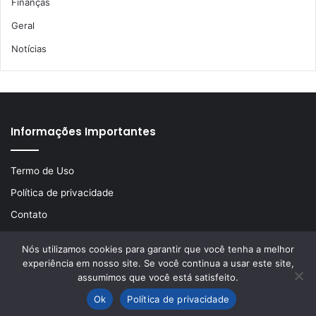
Finanças
Geral
Notícias
Informações Importantes
Termo de Uso
Política de privacidade
Contato
Nós utilizamos cookies para garantir que você tenha a melhor
experiência em nosso site. Se você continua a usar este site,
© Copyright 2026, Todos os direitos reservados | Desenvolvido
assumimos que você está satisfeito.
por
LA Comunicações
Ok
Política de privacidade