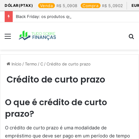
DÓLAR(PTAX)
Venda
5,0908
Compra
5,0902
EU
Black Friday: os produtos que mais valem a pena
Menu
P
p
Início
/
Termo
/
C
/
Crédito de curto prazo
Crédito de curto prazo
O que é crédito de curto
prazo?
O crédito de curto prazo é uma modalidade de
empréstimo que deve ser pago em um período de tempo