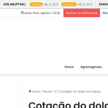
DÓLAR(PTAX)
Venda
5,1017
Compra
5,1011
EURO
Bla
sexta-feira, agosto 7 2026
Notícias de Última Hora
Home
Agronegócios
Início
/
Termo
/
C
/
Cotação do dolar em março​
Cotação do dol