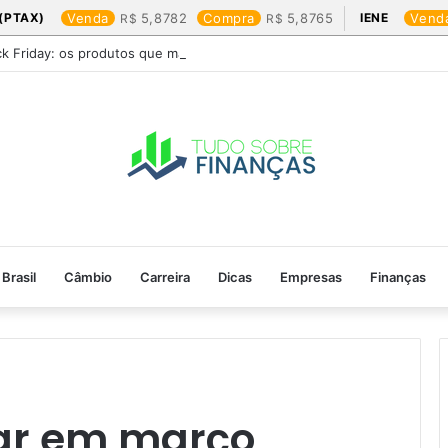
(PTAX)
Venda
5,8782
Compra
5,8765
IENE
Vend
ck Friday: os produtos que mais valem a pena
Brasil
Câmbio
Carreira
Dicas
Empresas
Finanças
ar em março​