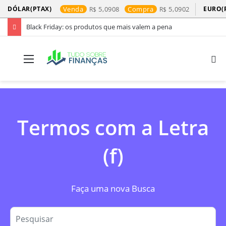
DÓLAR(PTAX)
Venda
5,0908
Compra
5,0902
EURO(
Black Friday: os produtos que mais valem a pena
Menu
P
p
Termos com a Letra
(f)
Faça uma nova Busca