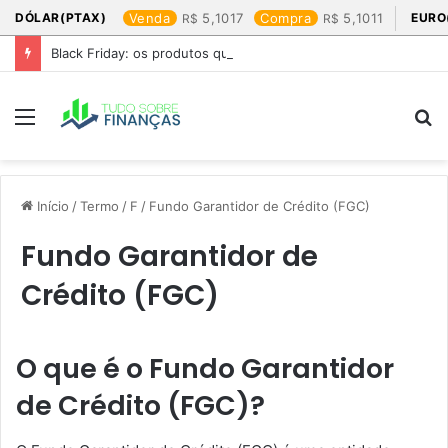
DÓLAR(PTAX)
Venda
5,1017
Compra
5,1011
EURO
Black Friday: os produtos que mais valem a pena
Menu
P
p
Início
/
Termo
/
F
/
Fundo Garantidor de Crédito (FGC)
Fundo Garantidor de
Crédito (FGC)
O que é o Fundo Garantidor
de Crédito (FGC)?