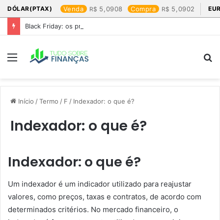
DÓLAR(PTAX)
Venda
5,0908
Compra
5,0902
EU
Black Friday: os produtos que mais valem a pena
Menu
P
p
Início
/
Termo
/
F
/
Indexador: o que é?
Indexador: o que é?
Indexador: o que é?
Um indexador é um indicador utilizado para reajustar
valores, como preços, taxas e contratos, de acordo com
determinados critérios. No mercado financeiro, o