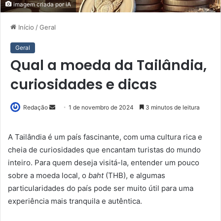
imagem criada por iA
Início
/
Geral
Geral
Qual a moeda da Tailândia,
curiosidades e dicas
Mande
Redação
1 de novembro de 2024
3 minutos de leitura
um
e-
A Tailândia é um país fascinante, com uma cultura rica e
mail
cheia de curiosidades que encantam turistas do mundo
inteiro. Para quem deseja visitá-la, entender um pouco
sobre a moeda local, o
baht
(THB), e algumas
particularidades do país pode ser muito útil para uma
experiência mais tranquila e autêntica.