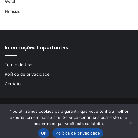
Geral
Notícias
Informações Importantes
Termo de Uso
Política de privacidade
Contato
© Copyright 2026, Todos os direitos reservados | Desenvolvido
Nós utilizamos cookies para garantir que você tenha a melhor
experiência em nosso site. Se você continua a usar este site,
por
LA Comunicações
assumimos que você está satisfeito.
Ok
Política de privacidade