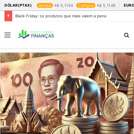
DÓLAR(PTAX)
Venda
5,1154
Compra
5,1148
EURO
Black Friday: os produtos que mais valem a pena
Menu
P
p