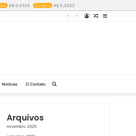
nda
0,0323
Compra
0,0323
Entrar
Artigo
Barra
aleatório
Lateral
Procurar
Notícias
Contato
por
Arquivos
novembro 2025