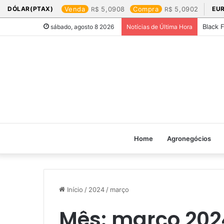
DÓLAR(PTAX)
Venda
5,0908
Compra
5,0902
EU
Black 
sábado, agosto 8 2026
Notícias de Última Hora
Home
Agronegócios
Início
/
2024
/
março
Mês:
março 202