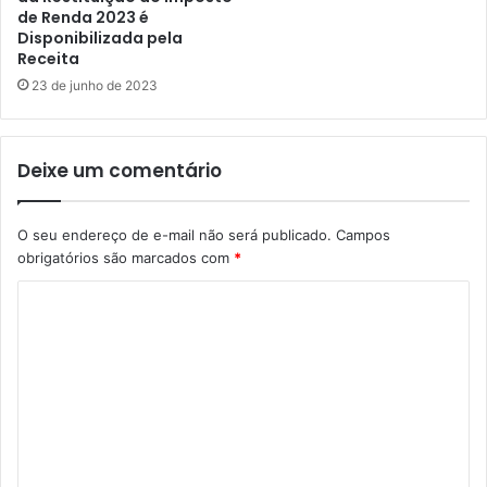
de Renda 2023 é
Disponibilizada pela
Receita
23 de junho de 2023
Deixe um comentário
O seu endereço de e-mail não será publicado.
Campos
obrigatórios são marcados com
*
C
o
m
e
n
t