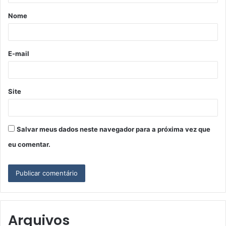
á
Nome
r
i
o
E-mail
*
Site
Salvar meus dados neste navegador para a próxima vez que
eu comentar.
Arquivos