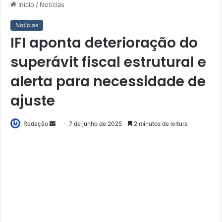
Início
/
Notícias
Notícias
IFI aponta deterioração do
superávit fiscal estrutural e
alerta para necessidade de
ajuste
Mande
Redação
7 de junho de 2025
2 minutos de leitura
um
e-
mail