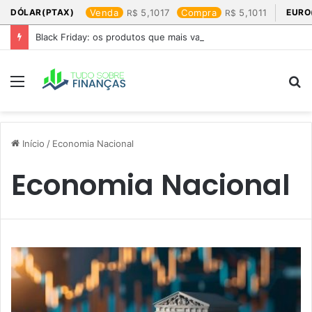
DÓLAR(PTAX)
Venda
5,1017
Compra
5,1011
EURO
Black Friday: os produtos que mais valem a pena
Menu
P
p
Início
/
Economia Nacional
Economia Nacional