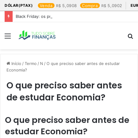
DÓLAR(PTAX)
Venda
5,0908
Compra
5,0902
EU
Black Friday: os produtos que mais valem a pena
Menu
P
p
Início
/
Termo
/
N
/
O que preciso saber antes de estudar
Economia?
O que preciso saber antes
de estudar Economia?
O que preciso saber antes de
estudar Economia?