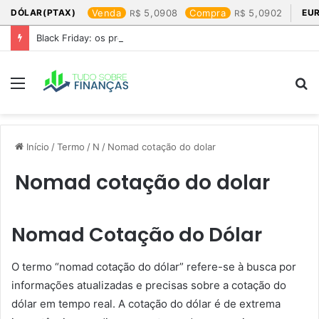
DÓLAR(PTAX)
Venda
5,0908
Compra
5,0902
EU
Black Friday: os produtos que mais valem a pena
Menu
P
p
Início
/
Termo
/
N
/
Nomad cotação do dolar​
Nomad cotação do dolar​
Nomad Cotação do Dólar
O termo “nomad cotação do dólar” refere-se à busca por
informações atualizadas e precisas sobre a cotação do
dólar em tempo real. A cotação do dólar é de extrema