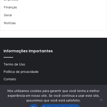
Finanças
Geral
Notícias
Informações Importantes
Termo de Uso
Política de privacidade
Contato
Nós utilizamos cookies para garantir que você tenha a melhor
experiência em nosso site. Se você continua a usar este site,
© Copyright 2026, Todos os direitos reservados | Desenvolvido
assumimos que você está satisfeito.
por
LA Comunicações