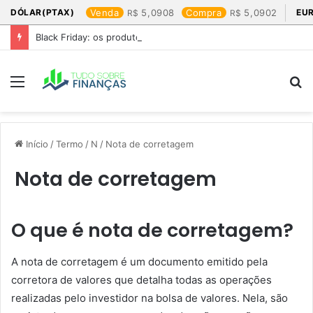
DÓLAR(PTAX)
Venda
5,0908
Compra
5,0902
EU
Black Friday: os produtos que mais valem a pena
Menu
P
p
Início
/
Termo
/
N
/
Nota de corretagem
Nota de corretagem
O que é nota de corretagem?
A nota de corretagem é um documento emitido pela
corretora de valores que detalha todas as operações
realizadas pelo investidor na bolsa de valores. Nela, são