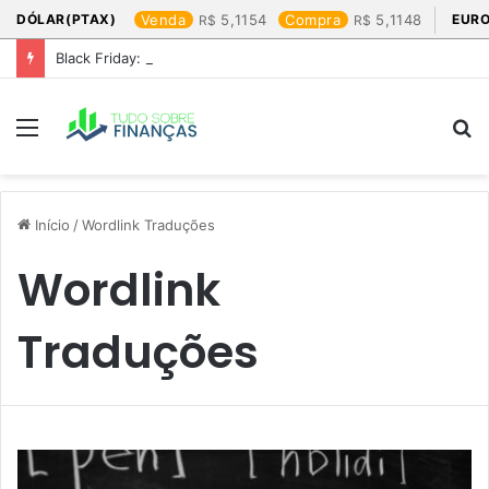
DÓLAR(PTAX)
Venda
5,1154
Compra
5,1148
EURO
Black Friday: os produtos que mais valem a pena
Menu
P
p
Início
/
Wordlink Traduções
Wordlink
Traduções