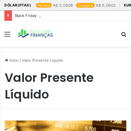
DÓLAR(PTAX)
Venda
5,0908
Compra
5,0902
EU
Black Friday: os produtos que mais valem a pena
Menu
P
p
Início
/
Valor Presente Líquido
Valor Presente
Líquido