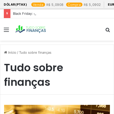
DÓLAR(PTAX)
Venda
5,0908
Compra
5,0902
EU
Black Friday: os produtos que mais valem a pena
Menu
P
p
Início
/
Tudo sobre finanças
Tudo sobre
finanças