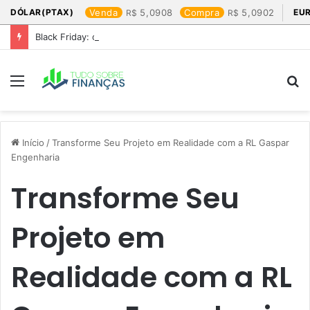
DÓLAR(PTAX)
Venda
5,0908
Compra
5,0902
EU
Black Friday: os produtos que mais valem a pena
Menu
P
p
Início
/
Transforme Seu Projeto em Realidade com a RL Gaspar
Engenharia
Transforme Seu
Projeto em
Realidade com a RL