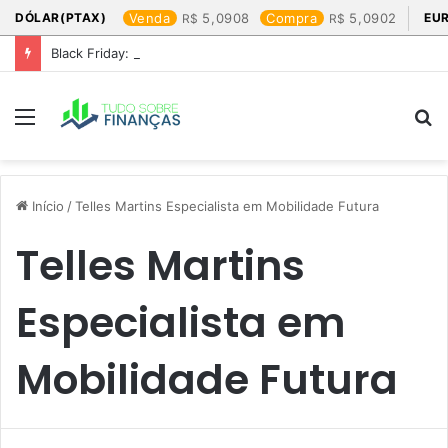
DÓLAR(PTAX)
Venda
5,0908
Compra
5,0902
EU
Black Friday: os produtos que mais valem a pena
Menu
P
p
Início
/
Telles Martins Especialista em Mobilidade Futura
Telles Martins
Especialista em
Mobilidade Futura