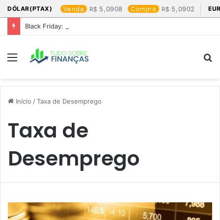
DÓLAR(PTAX)
Venda
5,0908
Compra
5,0902
EU
Black Friday: os produtos que mais valem a pena
Menu
P
p
Início
/
Taxa de Desemprego
Taxa de
Desemprego