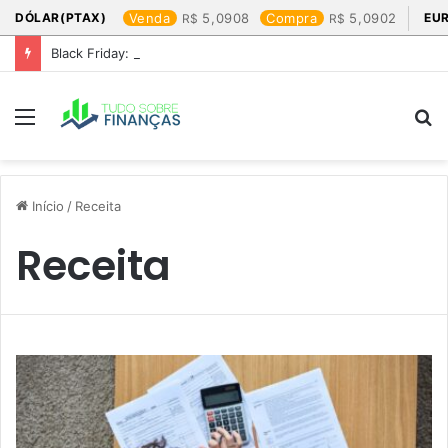
DÓLAR(PTAX)
Venda
5,0908
Compra
5,0902
EU
Black Friday: os produtos que mais valem a pena
Menu
P
p
Início
/
Receita
Receita